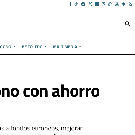
search
ÍGONO
BE TOLEDO
MULTIMEDIA
ono con ahorro
ias a fondos europeos, mejoran