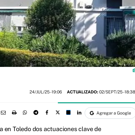
photo_
24/JUL/25
- 19:06
ACTUALIZADO:
02/SEPT/25 - 18:3
Agregar a Google
a en Toledo dos actuaciones clave de