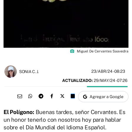
photo_camera
Miguel De Cervantes Saavedra
23/ABR/24
- 08:23
SONIA C. J.
ACTUALIZADO:
29/MAY/24 - 07:26
Agregar a Google
El Polígono:
Buenas tardes, señor Cervantes. Es
un honor tenerlo con nosotros hoy para hablar
sobre el Día Mundial del Idioma Español.