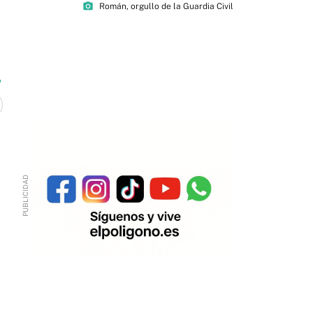
photo_camera
Román, orgullo de la Guardia Civil
1