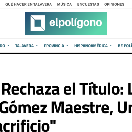
QUÉ HACER EN TALAVERA
MÚSICA
ENCUESTAS
OPINIONES
EDO
TALAVERA
PROVINCIA
HISPANOAMÉRICA
BE POL
Rechaza el Título: 
Gómez Maestre, Un
rificio"