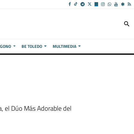
search
ÍGONO
BE TOLEDO
MULTIMEDIA
a, el Dúo Más Adorable del