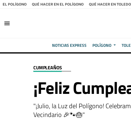
EL POLÍGONO
QUÉ HACER EN EL POLÍGONO
QUÉ HACER EN TOLEDO
menu
NOTICIAS EXPRESS
POLÍGONO
TOL
CUMPLEAÑOS
¡Feliz Cumplea
"¡Julio, la Luz del Polígono! Celeb
Vecindario 🎉🐾🎂"