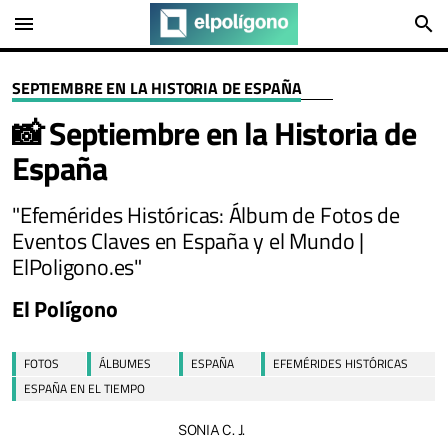
menu
search
SEPTIEMBRE EN LA HISTORIA DE ESPAÑA
📸 Septiembre en la Historia de
España
"Efemérides Históricas: Álbum de Fotos de
Eventos Claves en España y el Mundo |
ElPoligono.es"
El Polígono
FOTOS
ÁLBUMES
ESPAÑA
EFEMÉRIDES HISTÓRICAS
ESPAÑA EN EL TIEMPO
SONIA C. J.