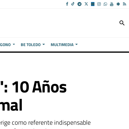
search
ÍGONO
BE TOLEDO
MULTIMEDIA
": 10 Años
imal
 erige como referente indispensable