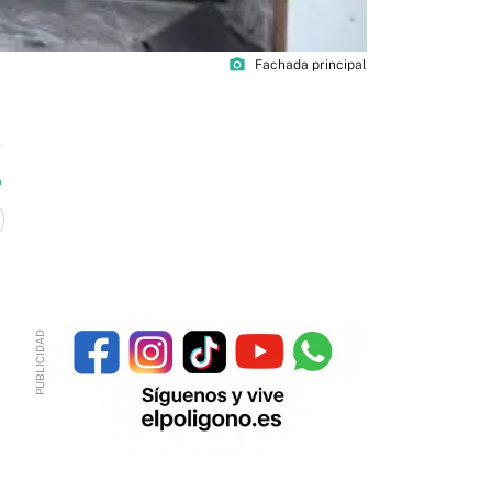
photo_camera
Fachada principal
5