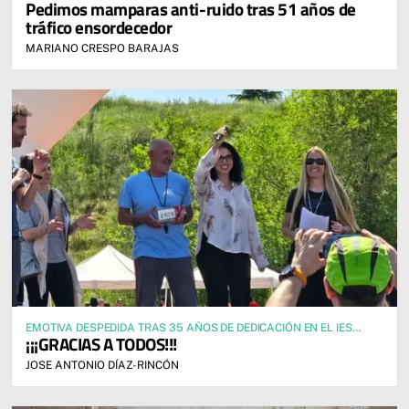
Pedimos mamparas anti-ruido tras 51 años de
tráfico ensordecedor
MARIANO CRESPO BARAJAS
EMOTIVA DESPEDIDA TRAS 35 AÑOS DE DEDICACIÓN EN EL IES
¡¡¡GRACIAS A TODOS!!!
ALFONSO X EL SABIO
JOSE ANTONIO DÍAZ-RINCÓN