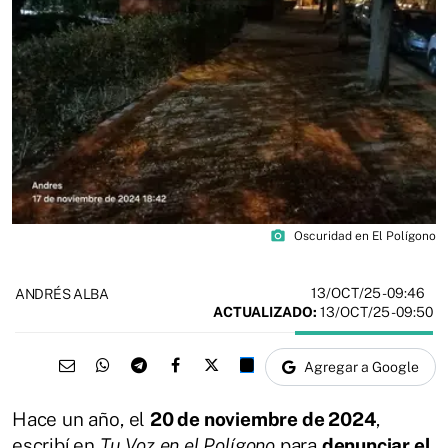
photo_camera
Oscuridad en El Polígono
13/OCT/25
- 09:46
ANDRÉS ALBA
ACTUALIZADO:
13/OCT/25 - 09:50
Agregar a Google
Hace un año, el
20 de noviembre de 2024
,
escribí en
Tu Voz en el Polígono
para
denunciar el