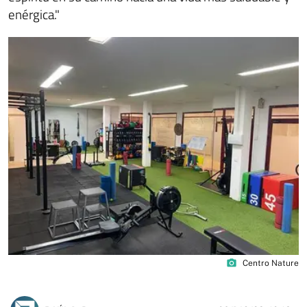
enérgica."
photo_camera
Centro Nature