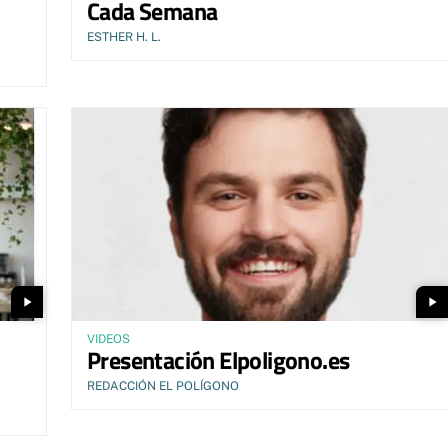
Cada Semana
ESTHER H. L.
play_arrow
play_arrow
VIDEOS
Presentación Elpoligono.es
REDACCIÓN EL POLÍGONO