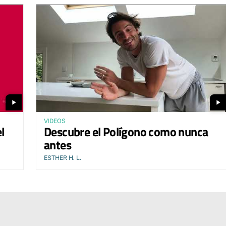
play_arrow
play_arrow
VIDEOS
l
Descubre el Polígono como nunca
antes
ESTHER H. L.