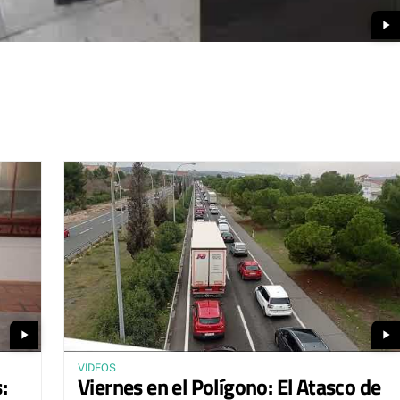
play_arrow
play_arrow
play_arrow
VIDEOS
:
Viernes en el Polígono: El Atasco de