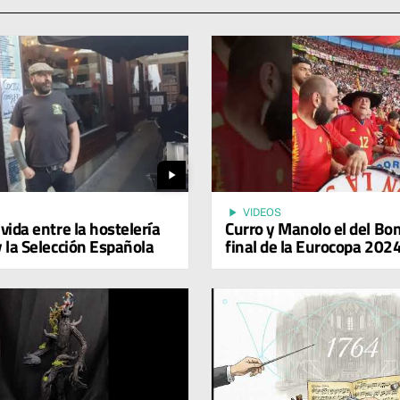
play_arrow
play_arrow
VIDEOS
vida entre la hostelería
Curro y Manolo el del Bo
y la Selección Española
final de la Eurocopa 202