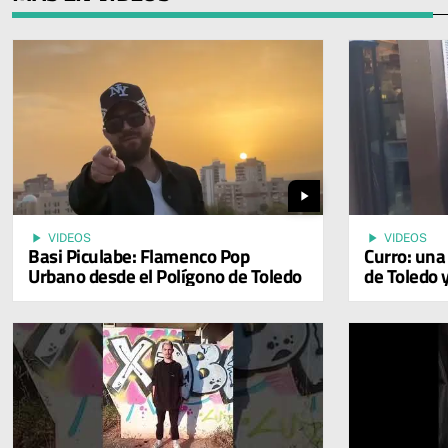
play_arrow
play_arrow
play_arrow
VIDEOS
VIDEOS
Basi Piculabe: Flamenco Pop
Curro: una 
Urbano desde el Polígono de Toledo
de Toledo 