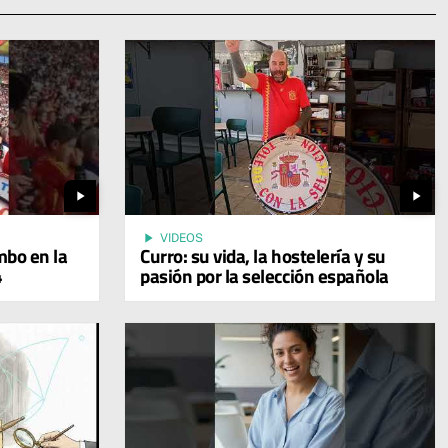
play_arrow
play_arrow
play_arrow
VIDEOS
mbo en la
Curro: su vida, la hostelería y su
4
pasión por la selección española