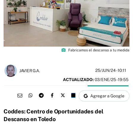
photo_camera
Fabricamos el descanso a tu medida
25/JUN/24
- 10:11
JAVIER G.A.
ACTUALIZADO:
03/ENE/25 - 19:55
Agregar a Google
Coddes: Centro de Oportunidades del
Descanso en Toledo