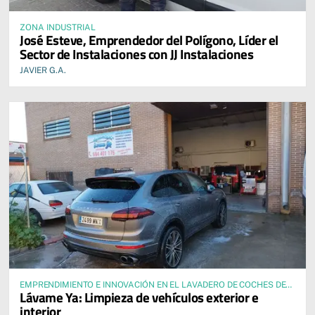
ZONA INDUSTRIAL
José Esteve, Emprendedor del Polígono, Líder el
Sector de Instalaciones con JJ Instalaciones
JAVIER G.A.
EMPRENDIMIENTO E INNOVACIÓN EN EL LAVADERO DE COCHES DEL
Lávame Ya: Limpieza de vehículos exterior e
POLÍGONO QUE DESTACA CON TECNOLOGÍA PUNTA Y
interior
COLABORACIONES ESTRATÉGICAS