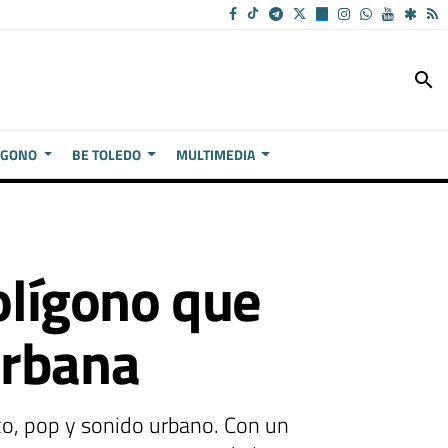
search
ÍGONO
BE TOLEDO
MULTIMEDIA
olígono que
urbana
nco, pop y sonido urbano. Con un