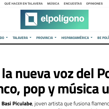
QUÉ HACER EN TALAVERA
MÚSICA
ENCUESTAS
OPINIONES
EDO
TALAVERA
PROVINCIA
HISPANOAMÉRICA
BE POL
 la nueva voz del P
co, pop y música 
e
Basi Piculabe
, joven artista que fusiona flame