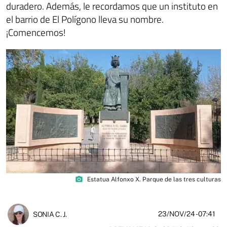
duradero. Además, le recordamos que un instituto en
el barrio de El Polígono lleva su nombre.
¡Comencemos!
photo_camera
Estatua Alfonxo X. Parque de las tres culturas
23/NOV/24
- 07:41
SONIA C. J.