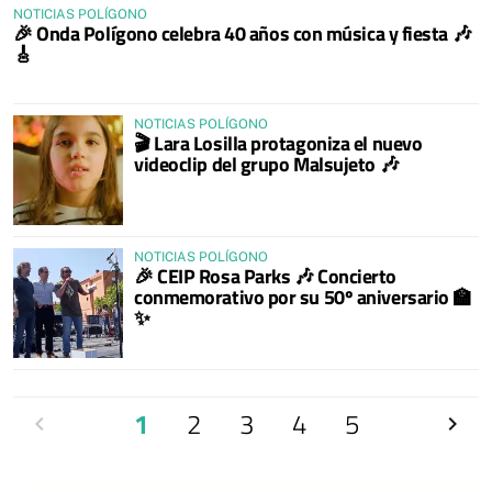
NOTICIAS POLÍGONO
🎉 Onda Polígono celebra 40 años con música y fiesta 🎶
🎸
NOTICIAS POLÍGONO
🎬 Lara Losilla protagoniza el nuevo
videoclip del grupo Malsujeto 🎶
NOTICIAS POLÍGONO
🎉 CEIP Rosa Parks 🎶 Concierto
conmemorativo por su 50º aniversario 🏫
✨
Anterior
1
2
3
4
5
Siguien