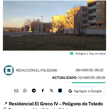
photo_camera
Antigua L hoy un solar
08/ABR/25
- 09:22
REDACCIÓN EL POLÍGONO
ACTUALIZADO:
10/ABR/25 - 08:29
Agregar a Google
📍
Residencial El Greco IV – Polígono de Toledo