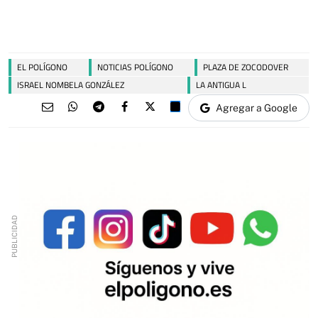
EL POLÍGONO
NOTICIAS POLÍGONO
PLAZA DE ZOCODOVER
ISRAEL NOMBELA GONZÁLEZ
LA ANTIGUA L
Agregar a Google