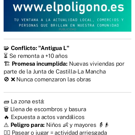
🧩
Conflicto: "Antigua L"
⏳ Se remonta a +10 años
🏗️
Promesa incumplida:
Nuevas viviendas por
parte de la Junta de Castilla-La Mancha
🚫 ❌ Nunca comenzaron las obras
🧱 La zona está:
🗑️ Llena de escombros y basura
🔥 Expuesta a actos vandálicos
⚠️
Peligro para:
Niños 👶 y mayores 👵👴
🚶‍♂️ Pasear o jugar = actividad arriesgada