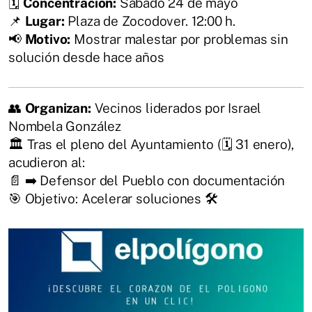
🗓️
Concentración:
Sábado 24 de mayo
📌
Lugar:
Plaza de Zocodover. 12:00 h.
📢
Motivo:
Mostrar malestar por problemas sin
solución desde hace años
👥
Organizan:
Vecinos liderados por Israel
Nombela González
🏛️ Tras el pleno del Ayuntamiento (🗓️ 31 enero),
acudieron al:
📄 ➡️ Defensor del Pueblo con documentación
🎯 Objetivo: Acelerar soluciones 🛠️