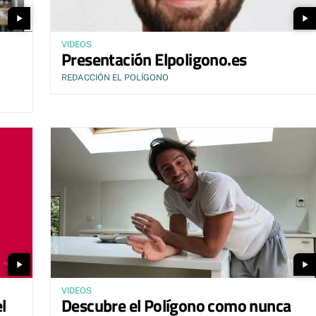
play_arrow
play_arrow
VIDEOS
Presentación Elpoligono.es
REDACCIÓN EL POLÍGONO
play_arrow
play_arrow
VIDEOS
l
Descubre el Polígono como nunca