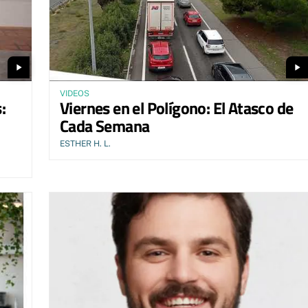
play_arrow
play_arrow
VIDEOS
:
Viernes en el Polígono: El Atasco de
Cada Semana
ESTHER H. L.