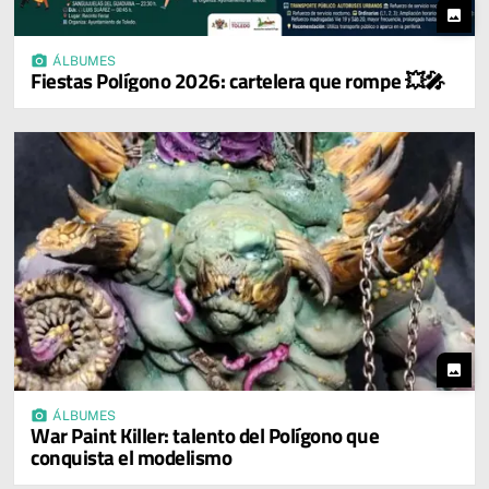
photo
photo_camera
ÁLBUMES
Fiestas Polígono 2026: cartelera que rompe 💥🎤
photo
photo_camera
ÁLBUMES
War Paint Killer: talento del Polígono que
conquista el modelismo