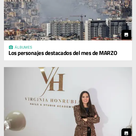
photo
photo_camera
ÁLBUMES
Los personajes destacados del mes de MARZO
photo