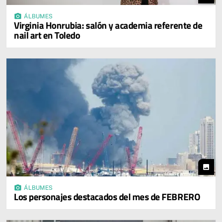
photo_camera
ÁLBUMES
Virginia Honrubia: salón y academia referente de
nail art en Toledo
photo
photo_camera
ÁLBUMES
Los personajes destacados del mes de FEBRERO