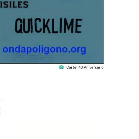
photo_camera
Cartel 40 Aniversario
4