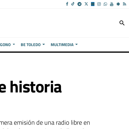
search
ÍGONO
BE TOLEDO
MULTIMEDIA
 historia
imera emisión de una radio libre en