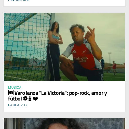
MÚSICA
🆕 Varo lanza "La Victoria": pop-rock, amor y
fútbol ⚽🎸❤️
PAULA V. G.