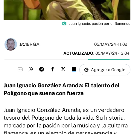
photo_camera
Juan Ignacio, pasión por el flamenco
05/MAY/24
- 11:02
JAVIER G.A.
ACTUALIZADO:
05/MAY/24 - 13:04
Agregar a Google
Juan Ignacio González Aranda: El talento del
Polígono que suena con fuerza
Juan Ignacio González Aranda, es un verdadero
tesoro del Polígono de toda la vida. Su historia,
marcada por la pasión por la música y la guitarra
flamenca, es un ejemplo de perseverancia y