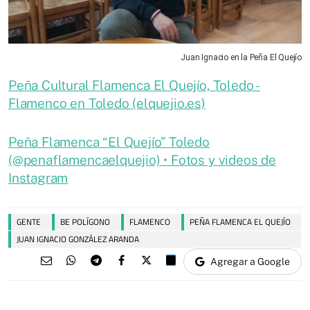
Juan Ignacio en la Peña El Quejío
Peña Cultural Flamenca El Quejío, Toledo -
Flamenco en Toledo (elquejio.es)
Peña Flamenca “El Quejío” Toledo
(@penaflamencaelquejio) • Fotos y videos de
Instagram
GENTE
BE POLÍGONO
FLAMENCO
PEÑA FLAMENCA EL QUEJÍO
JUAN IGNACIO GONZÁLEZ ARANDA
Agregar a Google