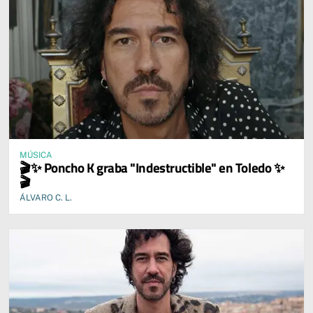
MÚSICA
🎬✨ Poncho K graba "Indestructible" en Toledo ✨
🎬
ÁLVARO C. L.