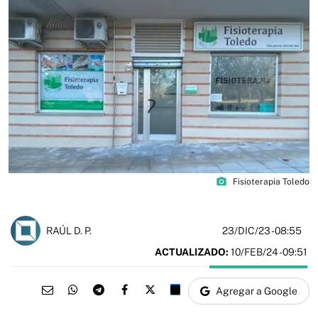
photo_camera
Fisioterapia Toledo
23/DIC/23
- 08:55
RAÚL D. P.
ACTUALIZADO:
10/FEB/24 - 09:51
Agregar a Google