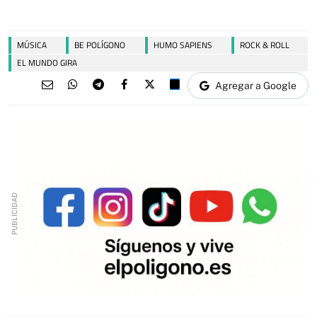
MÚSICA
BE POLÍGONO
HUMO SAPIENS
ROCK & ROLL
EL MUNDO GIRA
Agregar a Google