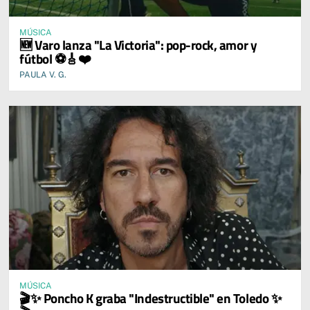
MÚSICA
🆕 Varo lanza "La Victoria": pop-rock, amor y
fútbol ⚽🎸❤️
PAULA V. G.
MÚSICA
🎬✨ Poncho K graba "Indestructible" en Toledo ✨