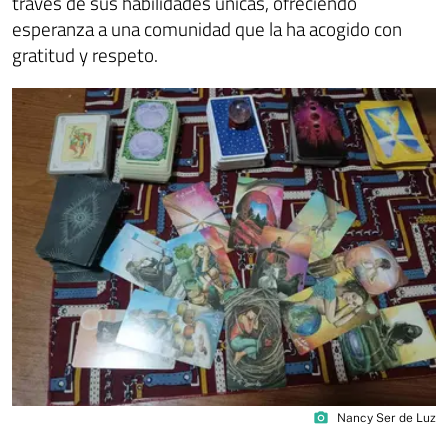
través de sus habilidades únicas, ofreciendo
esperanza a una comunidad que la ha acogido con
gratitud y respeto.
photo_camera
Nancy Ser de Luz