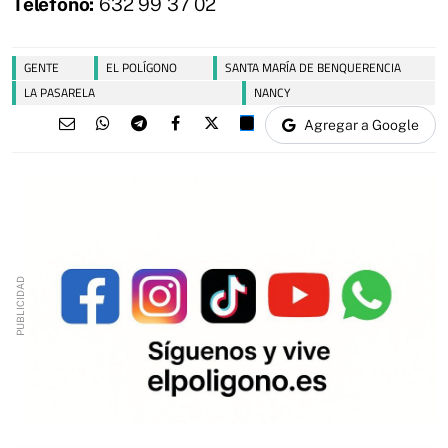
Teléfono:
632 99 37 02
GENTE
EL POLÍGONO
SANTA MARÍA DE BENQUERENCIA
LA PASARELA
NANCY
Agregar a Google