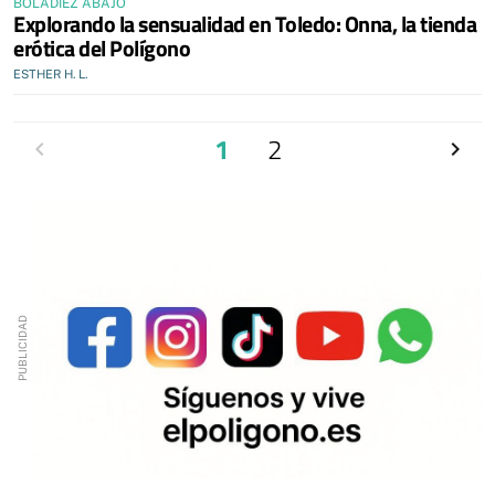
BOLADIEZ ABAJO
Explorando la sensualidad en Toledo: Onna, la tienda
erótica del Polígono
ESTHER H. L.
Anterior
1
2
Siguien