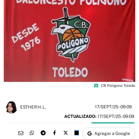
photo_camera
CB Polígono Toledo
17/SEPT/25
- 09:09
ESTHER H. L.
ACTUALIZADO:
17/SEPT/25 - 09:09
Agregar a Google