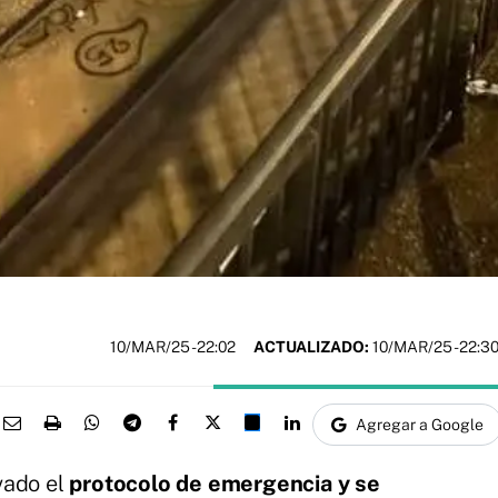
10/MAR/25
- 22:02
ACTUALIZADO:
10/MAR/25 - 22:3
Agregar a Google
vado el
protocolo de emergencia y se