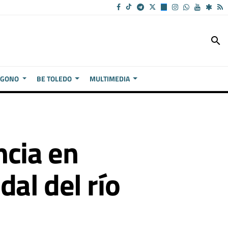
search
ÍGONO
BE TOLEDO
MULTIMEDIA
ncia en
al del río