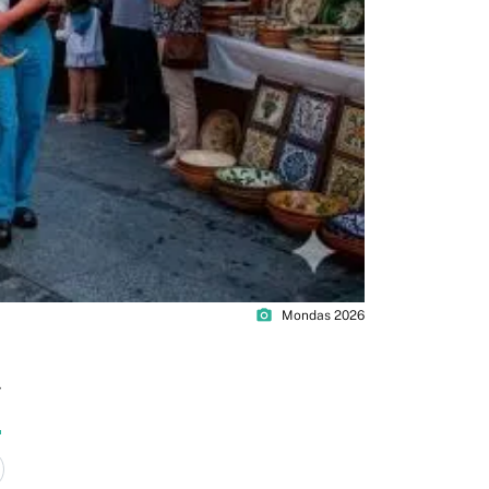
photo_camera
Mondas 2026
7