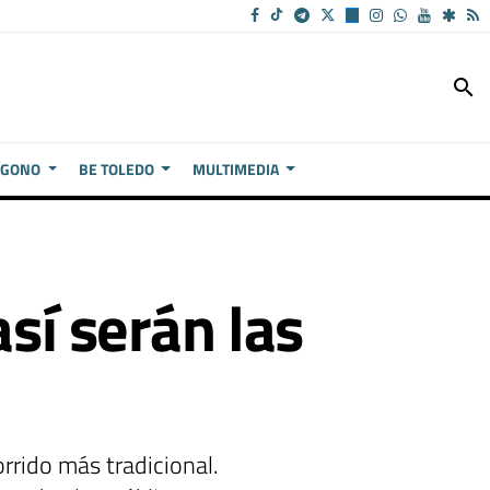
search
ÍGONO
BE TOLEDO
MULTIMEDIA
así serán las
rrido más tradicional.