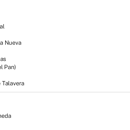
al
la Nueva
das
l Pan)
 Talavera
meda