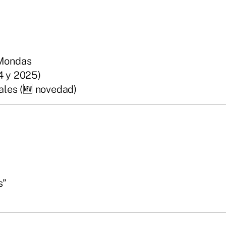
 Mondas
4 y 2025)
ales (🆕 novedad)
s”