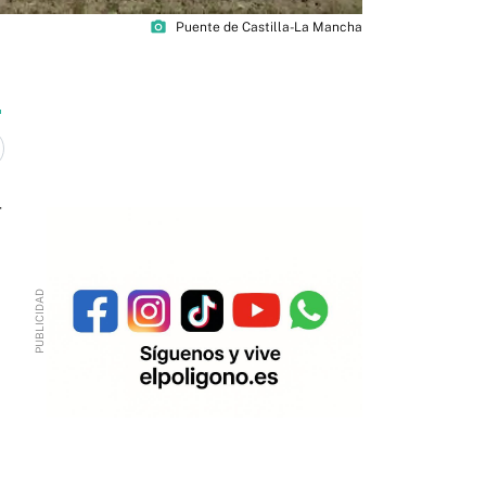
photo_camera
Puente de Castilla-La Mancha
-