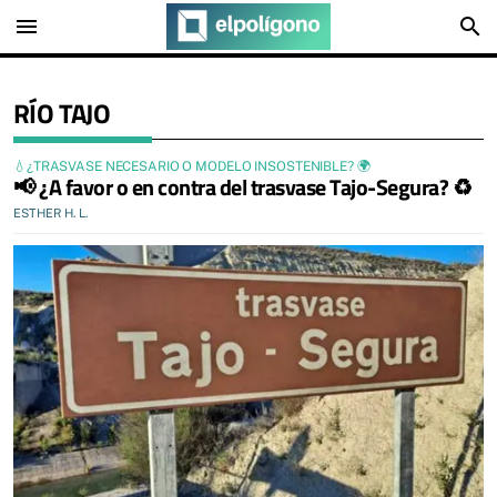
menu
search
RÍO TAJO
💧¿TRASVASE NECESARIO O MODELO INSOSTENIBLE? 🌍
📢 ¿A favor o en contra del trasvase Tajo-Segura? ♻️
ESTHER H. L.