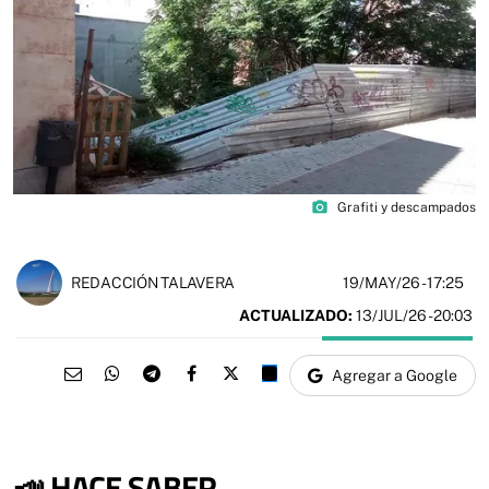
photo_camera
Grafiti y descampados
19/MAY/26
- 17:25
REDACCIÓN TALAVERA
ACTUALIZADO:
13/JUL/26 - 20:03
Agregar a Google
📣 HACE SABER