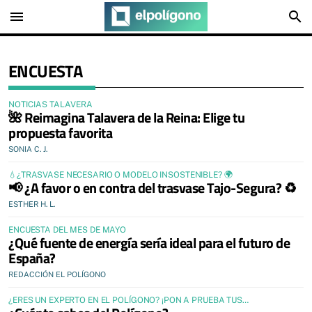
menu
search
ENCUESTA
NOTICIAS TALAVERA
🌺 Reimagina Talavera de la Reina: Elige tu
propuesta favorita
SONIA C. J.
💧¿TRASVASE NECESARIO O MODELO INSOSTENIBLE? 🌍
📢 ¿A favor o en contra del trasvase Tajo-Segura? ♻️
ESTHER H. L.
ENCUESTA DEL MES DE MAYO
¿Qué fuente de energía sería ideal para el futuro de
España?
REDACCIÓN EL POLÍGONO
¿ERES UN EXPERTO EN EL POLÍGONO? ¡PON A PRUEBA TUS
CONOCIMIENTOS!