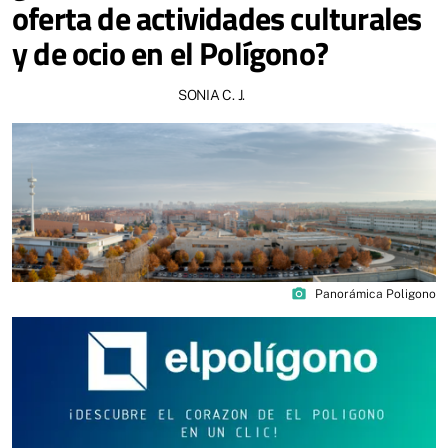
oferta de actividades culturales
y de ocio en el Polígono?
SONIA C. J.
photo_camera
Panorámica Poligono