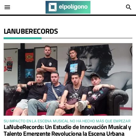
menu
search
LANUBERECORDS
SU IMPACTO EN LA ESCENA MUSICAL NO HA HECHO MÁS QUE EMPEZAR
LaNubeRecords: Un Estudio de Innovación Musical y
Talento Emergente Revoluciona la Escena Urbana