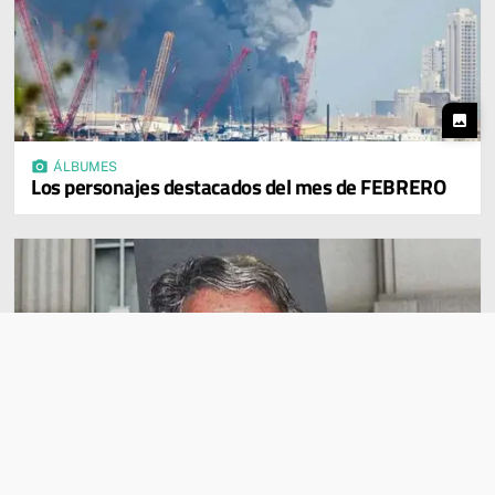
photo
photo_camera
ÁLBUMES
Los personajes destacados del mes de FEBRERO
photo