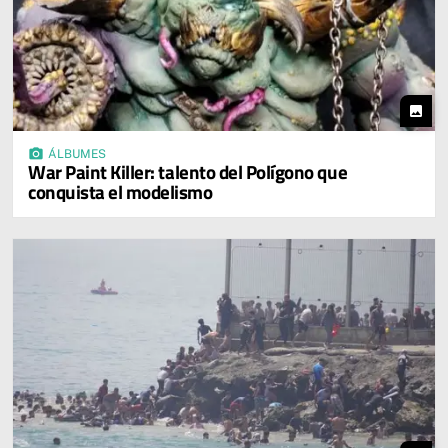
photo
photo_camera
ÁLBUMES
War Paint Killer: talento del Polígono que
conquista el modelismo