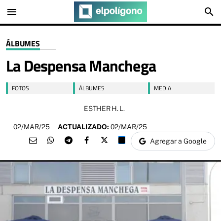
menu
search
ÁLBUMES
La Despensa Manchega
FOTOS
ÁLBUMES
MEDIA
ESTHER H. L.
02/MAR/25
ACTUALIZADO:
02/MAR/25
Agregar a Google