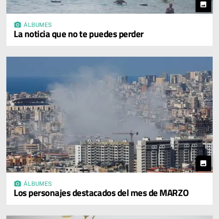
photo
photo_camera
ÁLBUMES
La noticia que no te puedes perder
photo
photo_camera
ÁLBUMES
Los personajes destacados del mes de MARZO