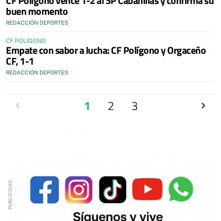
CF Polígono vence 1-2 al SP Cabanillas y confirma su
buen momento
REDACCIÓN DEPORTES
CF POLÍGONO
Empate con sabor a lucha: CF Polígono y Orgaceño
CF, 1-1
REDACCIÓN DEPORTES
Anterior
1
2
3
Siguien