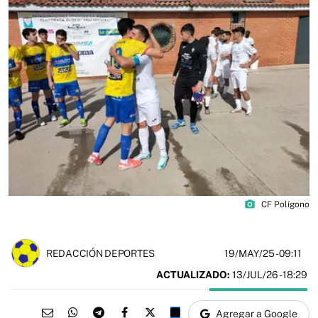
photo_camera
CF Polígono
19/MAY/25
- 09:11
REDACCIÓN DEPORTES
ACTUALIZADO:
13/JUL/26 - 18:29
Agregar a Google