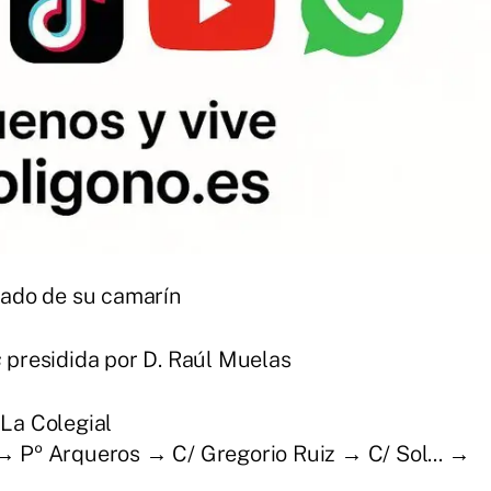
Prado de su camarín
s
presidida por D. Raúl Muelas
La Colegial
 → Pº Arqueros → C/ Gregorio Ruiz → C/ Sol... →