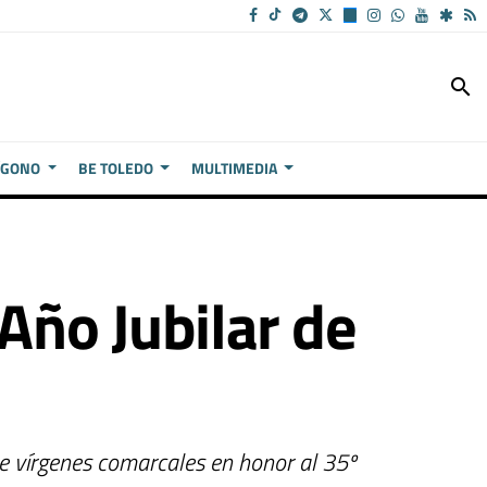
search
ÍGONO
BE TOLEDO
MULTIMEDIA
 Año Jubilar de
n de vírgenes comarcales en honor al 35º