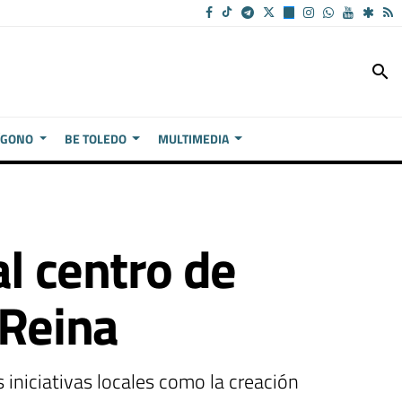
search
ÍGONO
BE TOLEDO
MULTIMEDIA
al centro de
 Reina
niciativas locales como la creación