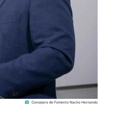
photo_camera
Consejero de Fomento Nacho Hernando
5