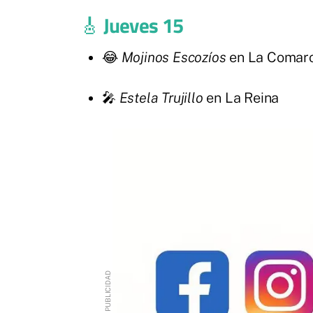
🎸
Jueves 15
😂
Mojinos Escozíos
en La Comar
🎤
Estela Trujillo
en La Reina