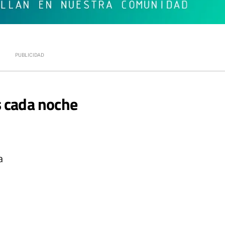
s cada noche
a