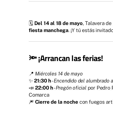
🗓️
Del 14 al 18 de mayo
, Talavera de
fiesta manchega
. ¡Y tú estás invitad
🔦
¡Arrancan las ferias!
📍
Miércoles 14 de mayo
✨
21:30 h
-
Encendido del alumbrado ar
📣
22:00 h
-
Pregón oficial
por Pedro P
Comarca
🎆
Cierre de la noche
con fuegos arti