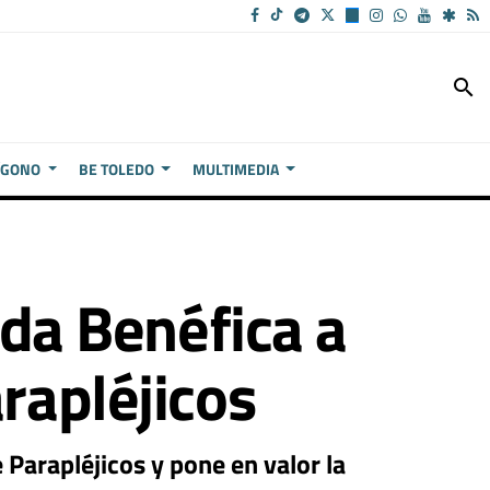
search
ÍGONO
BE TOLEDO
MULTIMEDIA
ida Benéfica a
rapléjicos
 Parapléjicos y pone en valor la