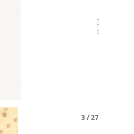
3
/ 27