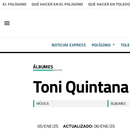
EL POLÍGONO
QUÉ HACER EN EL POLÍGONO
QUÉ HACER EN TOLEDO
menu
NOTICIAS EXPRESS
POLÍGONO
TOL
ÁLBUMES
Toni Quintana
MÚSICA
ÁLBUMES
05/ENE/25
ACTUALIZADO:
06/ENE/25