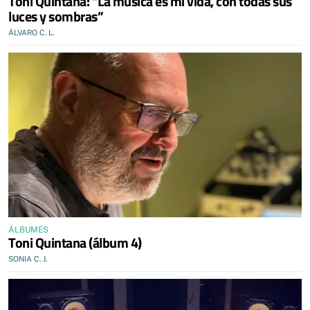
Toni Quintana: “La música es mi vida, con todas sus
luces y sombras”
ÁLVARO C. L.
ÁLBUMES
Toni Quintana (álbum 4)
SONIA C. J.