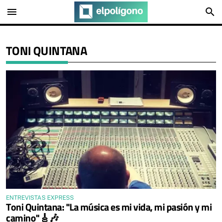
menu
search
TONI QUINTANA
ENTREVISTAS EXPRESS
Toni Quintana: "La música es mi vida, mi pasión y mi
camino"🎸🎶