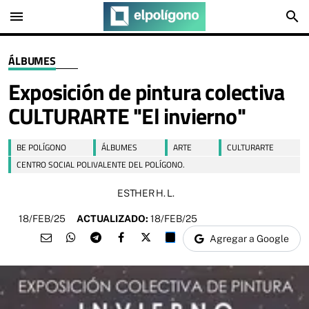
menu
search
ÁLBUMES
Exposición de pintura colectiva
CULTURARTE "El invierno"
BE POLÍGONO
ÁLBUMES
ARTE
CULTURARTE
CENTRO SOCIAL POLIVALENTE DEL POLÍGONO.
ESTHER H. L.
18/FEB/25
ACTUALIZADO:
18/FEB/25
Agregar a Google