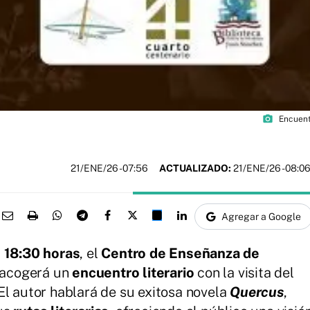
photo_camera
Encuent
21/ENE/26
- 07:56
ACTUALIZADO:
21/ENE/26 - 08:0
Agregar a Google
s 18:30 horas
, el
Centro de Enseñanza de
acogerá un
encuentro literario
con la visita del
 El autor hablará de su exitosa novela
Quercus
,