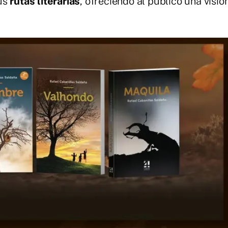
sus
rutas literarias
, ofreciendo al público una visió