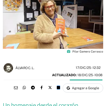
photo_camera
Pilar Gamero Carrasco
17/DIC/25
- 12:32
ÁLVARO C. L.
ACTUALIZADO:
18/DIC/25 - 10:08
Agregar a Google
Un homenaje desde el corazón