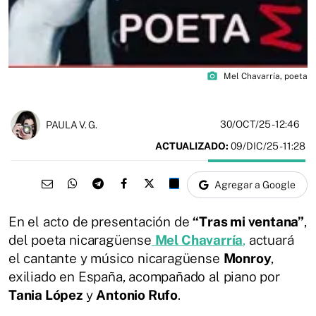
photo_camera
Mel Chavarría, poeta
30/OCT/25
- 12:46
PAULA V. G.
ACTUALIZADO:
09/DIC/25 - 11:28
Agregar a Google
En el acto de presentación de
“Tras mi ventana”
,
del poeta nicaragüense
Mel Chavarría
,
actuará
el cantante y músico nicaragüense
Monroy
,
exiliado en España, acompañado al piano por
Tania López
y
Antonio Rufo
.