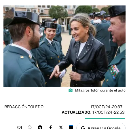
photo_camera
Milagros Tolón durante el acto
17/OCT/24
- 20:37
REDACCIÓN TOLEDO
ACTUALIZADO:
17/OCT/24 - 22:53
Agregar a Google