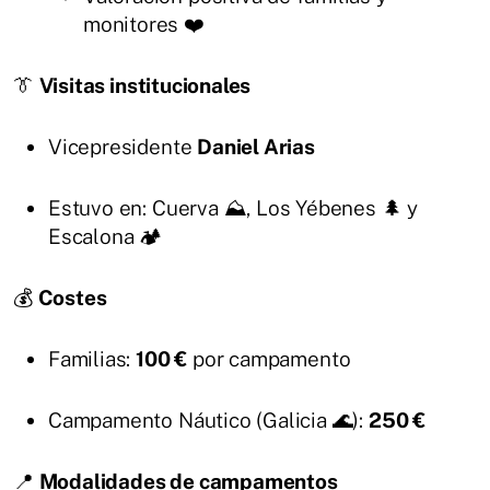
monitores ❤️
👔
Visitas institucionales
Vicepresidente
Daniel Arias
Estuvo en: Cuerva ⛰️, Los Yébenes 🌲 y
Escalona 🏕️
💰
Costes
Familias:
100 €
por campamento
Campamento Náutico (Galicia 🌊):
250 €
📍
Modalidades de campamentos