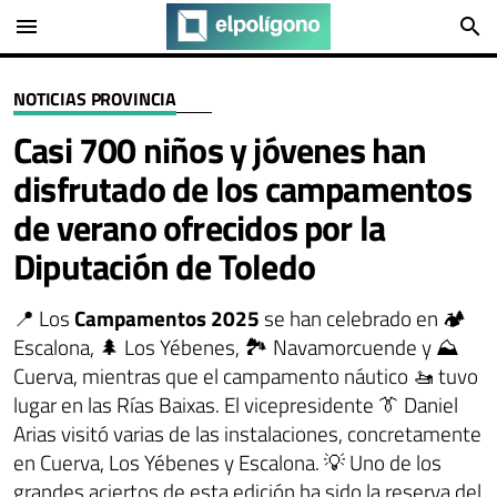
menu
search
NOTICIAS PROVINCIA
Casi 700 niños y jóvenes han
disfrutado de los campamentos
de verano ofrecidos por la
Diputación de Toledo
📍 Los
Campamentos 2025
se han celebrado en 🏕️
Escalona, 🌲 Los Yébenes, 🏞️ Navamorcuende y ⛰️
Cuerva, mientras que el campamento náutico 🚤 tuvo
lugar en las Rías Baixas. El vicepresidente 👔 Daniel
Arias visitó varias de las instalaciones, concretamente
en Cuerva, Los Yébenes y Escalona. 💡 Uno de los
grandes aciertos de esta edición ha sido la reserva del