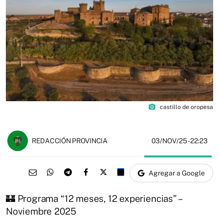
photo_camera
castillo de oropesa
03/NOV/25
- 22:23
REDACCIÓN PROVINCIA
Agregar a Google
🏰 Programa “12 meses, 12 experiencias” –
Noviembre 2025