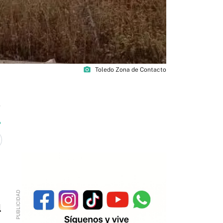
photo_camera
Toledo Zona de Contacto
4
l