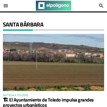
menu
search
SANTA BÁRBARA
NOTICIAS TOLEDO
🏗️ El Ayuntamiento de Toledo impulsa grandes
proyectos urbanísticos